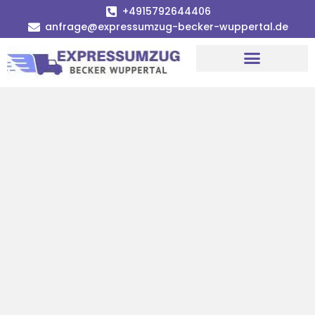
+4915792644406
anfrage@expressumzug-becker-wuppertal.de
Umzugsunternehmen Wuppertal
Umzugsservice Wuppertal