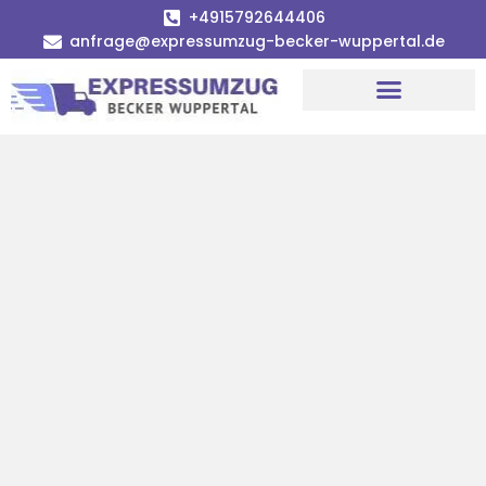
+4915792644406
anfrage@expressumzug-becker-wuppertal.de
Umzugsunternehmen Wuppertal
Umzugsservice Wuppertal