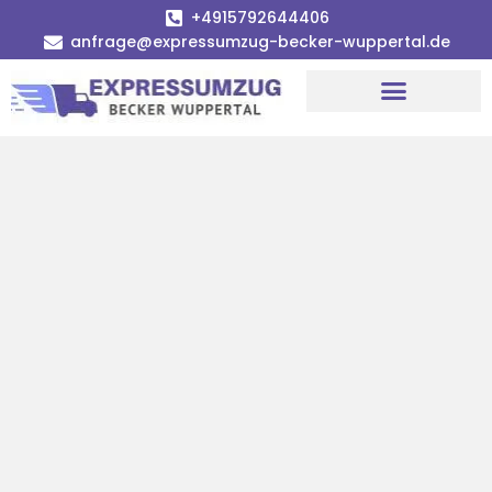
+4915792644406
anfrage@expressumzug-becker-wuppertal.de
Umzugsunternehmen Wuppertal
Umzugsservice Wuppertal