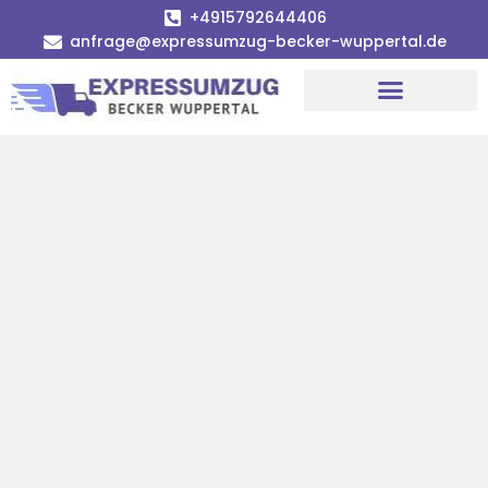
+4915792644406
anfrage@expressumzug-becker-wuppertal.de
Umzugsunternehmen Wuppertal
Umzugsservice Wuppertal