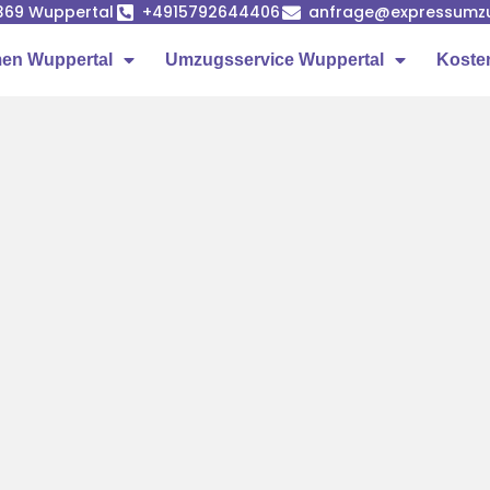
42369 Wuppertal
+4915792644406
anfrage@expressumzu
en Wuppertal
Umzugsservice Wuppertal
Koste