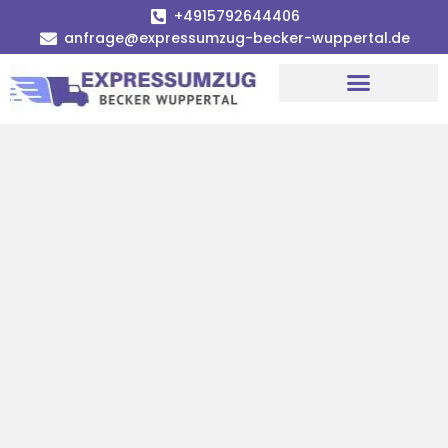
+4915792644406
anfrage@expressumzug-becker-wuppertal.de
Umzugsunternehmen Wuppertal
Umzugsservice Wuppertal