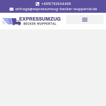
+4915792644406
anfrage@expressumzug-becker-wuppertal.de
Umzugsunternehmen Wuppertal
Umzugsservice Wuppertal