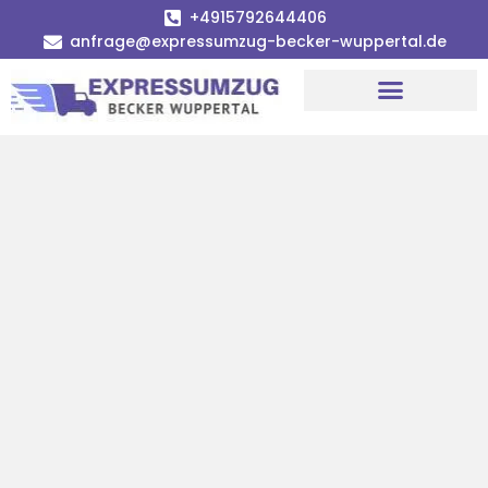
+4915792644406
anfrage@expressumzug-becker-wuppertal.de
Umzugsunternehmen Wuppertal
Umzugsservice Wuppertal