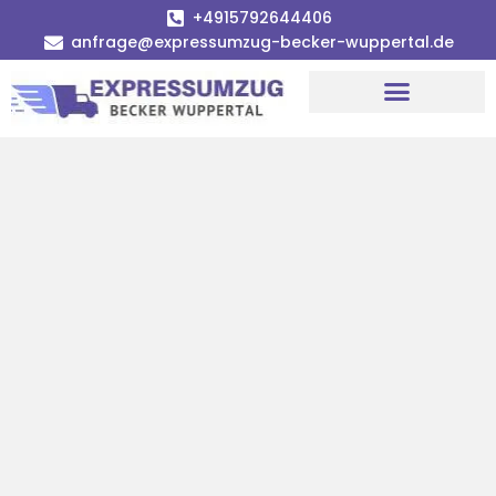
+4915792644406
anfrage@expressumzug-becker-wuppertal.de
Umzugsunternehmen Wuppertal
Umzugsservice Wuppertal