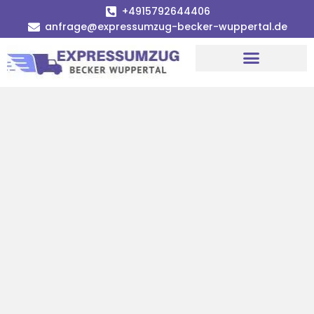
+4915792644406
anfrage@expressumzug-becker-wuppertal.de
Umzugsunternehmen Wuppertal
Umzugsservice Wuppertal