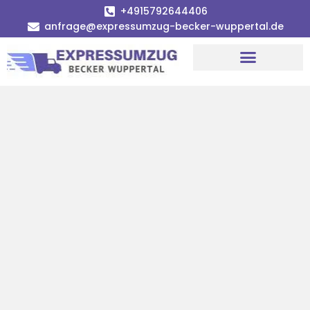
+4915792644406
anfrage@expressumzug-becker-wuppertal.de
Umzugsunternehmen Wuppertal
Umzugsservice Wuppertal