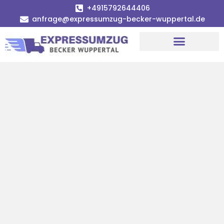
+4915792644406
anfrage@expressumzug-becker-wuppertal.de
Umzugsunternehmen Wuppertal
Umzugsservice Wuppertal