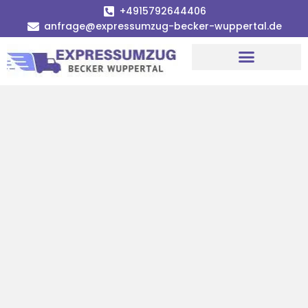
+4915792644406
anfrage@expressumzug-becker-wuppertal.de
Umzugsunternehmen Wuppertal
Umzugsservice Wuppertal