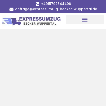
+4915792644406
anfrage@expressumzug-becker-wuppertal.de
Umzugsunternehmen Wuppertal
Umzugsservice Wuppertal