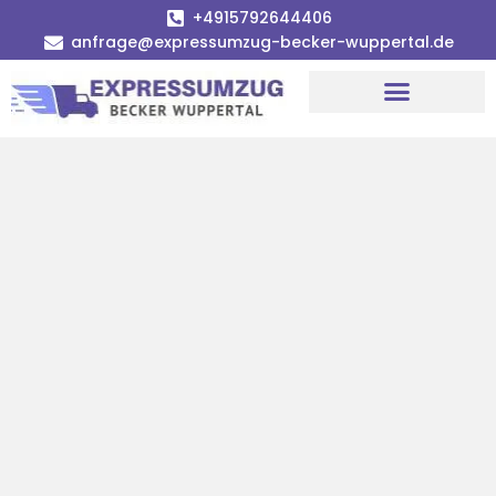
+4915792644406
anfrage@expressumzug-becker-wuppertal.de
Umzugsunternehmen Wuppertal
Umzugsservice Wuppertal