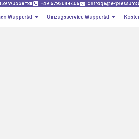
42369 Wuppertal
+4915792644406
anfrage@expressumzu
en Wuppertal
Umzugsservice Wuppertal
Koste