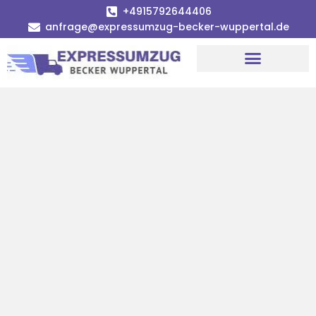
+4915792644406
anfrage@expressumzug-becker-wuppertal.de
Umzugsunternehmen Wuppertal
Umzugsservice Wuppertal