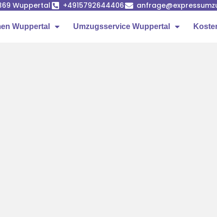
42369 Wuppertal
+4915792644406
anfrage@expressumzu
en Wuppertal
Umzugsservice Wuppertal
Koste