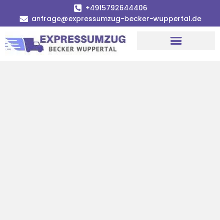
+4915792644406
anfrage@expressumzug-becker-wuppertal.de
Umzugsunternehmen Wuppertal
Umzugsservice Wuppertal