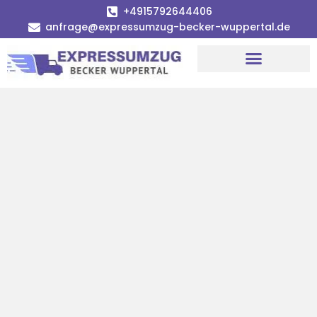
+4915792644406
anfrage@expressumzug-becker-wuppertal.de
Umzugsunternehmen Wuppertal
Umzugsservice Wuppertal