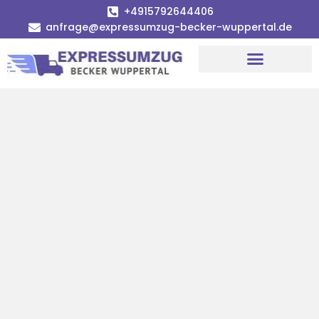
+4915792644406
anfrage@expressumzug-becker-wuppertal.de
Umzugsunternehmen Wuppertal
Umzugsservice Wuppertal