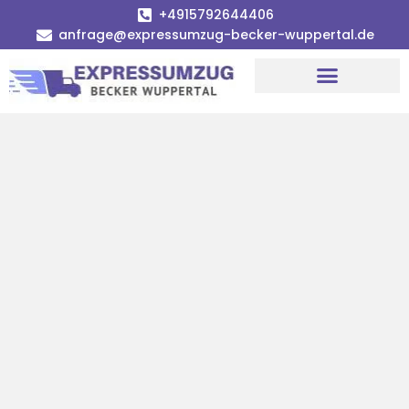
+4915792644406
anfrage@expressumzug-becker-wuppertal.de
Umzugsunternehmen Wuppertal
Umzugsservice Wuppertal