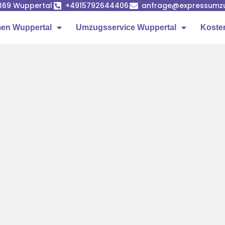
42369 Wuppertal
+4915792644406
anfrage@expressumzu
en Wuppertal
Umzugsservice Wuppertal
Koste