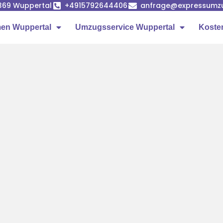
42369 Wuppertal
+4915792644406
anfrage@expressumzu
en Wuppertal
Umzugsservice Wuppertal
Koste