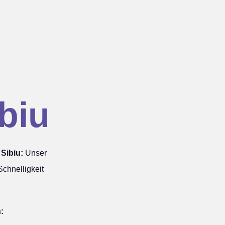
biu
Sibiu:
Unser
chnelligkeit
: