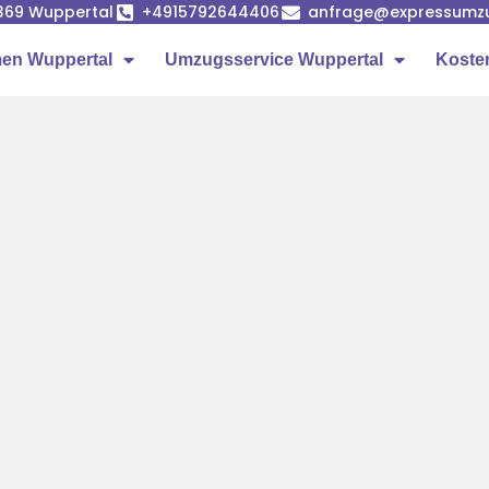
42369 Wuppertal
+4915792644406
anfrage@expressumzu
en Wuppertal
Umzugsservice Wuppertal
Koste