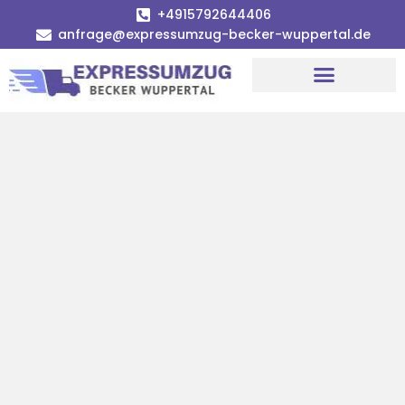
+4915792644406
anfrage@expressumzug-becker-wuppertal.de
Umzugsunternehmen Wuppertal
Umzugsservice Wuppertal