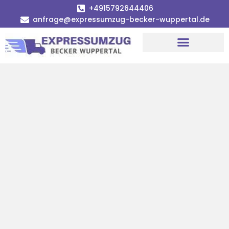
+4915792644406
anfrage@expressumzug-becker-wuppertal.de
Umzugsunternehmen Wuppertal
Umzugsservice Wuppertal