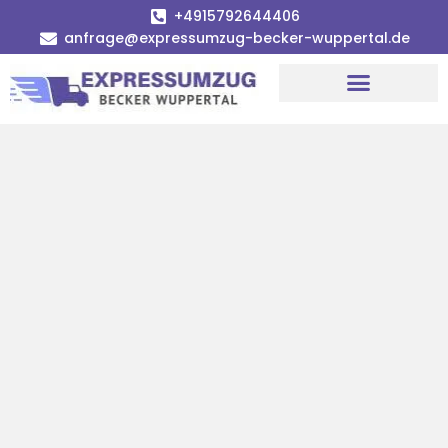
+4915792644406
anfrage@expressumzug-becker-wuppertal.de
Umzugsunternehmen Wuppertal
Umzugsservice Wuppertal