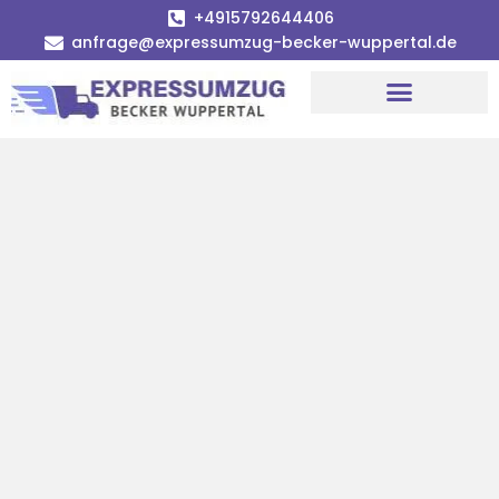
+4915792644406
anfrage@expressumzug-becker-wuppertal.de
Umzugsunternehmen Wuppertal
Umzugsservice Wuppertal