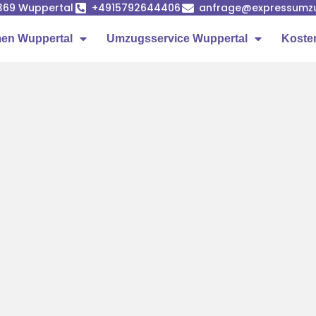
42369 Wuppertal
+4915792644406
anfrage@expressumzu
en Wuppertal
Umzugsservice Wuppertal
Koste