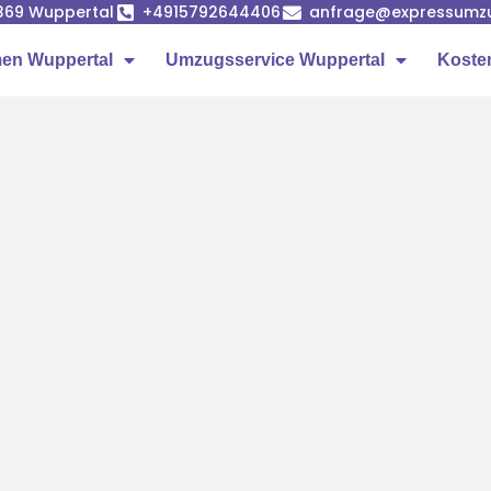
42369 Wuppertal
+4915792644406
anfrage@expressumzu
en Wuppertal
Umzugsservice Wuppertal
Koste