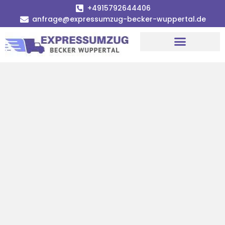
+4915792644406
anfrage@expressumzug-becker-wuppertal.de
Umzugsunternehmen Wuppertal
Umzugsservice Wuppertal