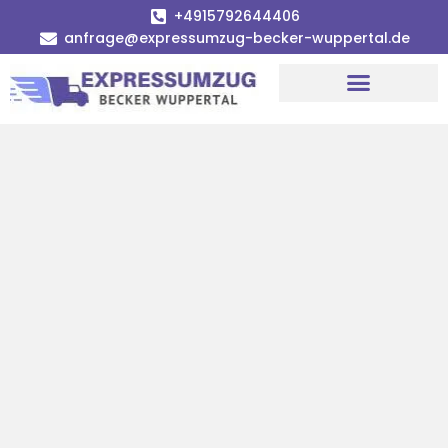
+4915792644406
anfrage@expressumzug-becker-wuppertal.de
Umzugsunternehmen Wuppertal
Umzugsservice Wuppertal