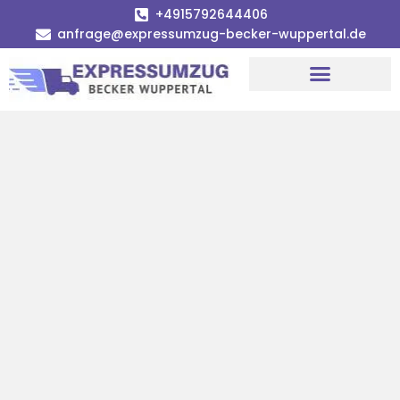
+4915792644406
anfrage@expressumzug-becker-wuppertal.de
Umzugsunternehmen Wuppertal
Umzugsservice Wuppertal