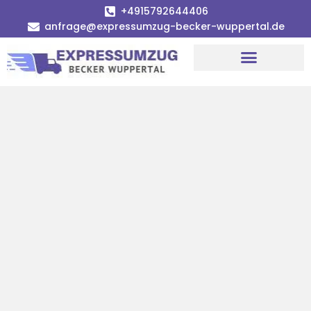
+4915792644406
anfrage@expressumzug-becker-wuppertal.de
Umzugsunternehmen Wuppertal
Umzugsservice Wuppertal