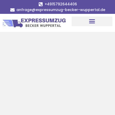
+4915792644406
anfrage@expressumzug-becker-wuppertal.de
Umzugsunternehmen Wuppertal
Umzugsservice Wuppertal