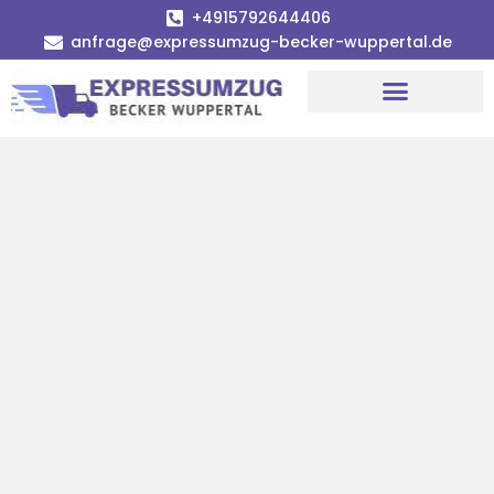
+4915792644406
anfrage@expressumzug-becker-wuppertal.de
Umzugsunternehmen Wuppertal
Umzugsservice Wuppertal