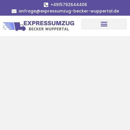
+4915792644406
anfrage@expressumzug-becker-wuppertal.de
Umzugsunternehmen Wuppertal
Umzugsservice Wuppertal