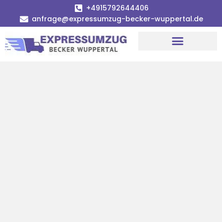
+4915792644406
anfrage@expressumzug-becker-wuppertal.de
Umzugsunternehmen Wuppertal
Umzugsservice Wuppertal