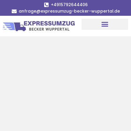
+4915792644406
anfrage@expressumzug-becker-wuppertal.de
Umzugsunternehmen Wuppertal
Umzugsservice Wuppertal