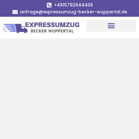
+4915792644406
anfrage@expressumzug-becker-wuppertal.de
Umzugsunternehmen Wuppertal
Umzugsservice Wuppertal