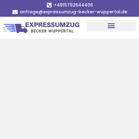
+4915792644406
anfrage@expressumzug-becker-wuppertal.de
Umzugsunternehmen Wuppertal
Umzugsservice Wuppertal