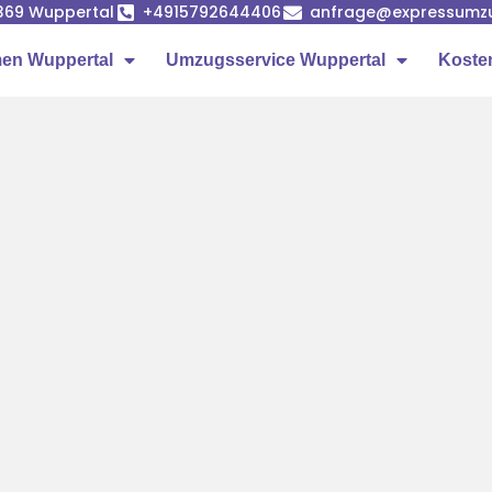
42369 Wuppertal
+4915792644406
anfrage@expressumzu
en Wuppertal
Umzugsservice Wuppertal
Koste