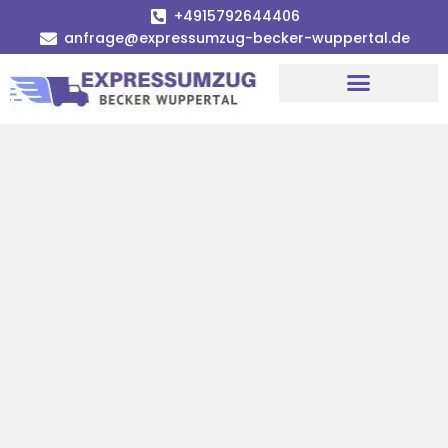
+4915792644406
anfrage@expressumzug-becker-wuppertal.de
Umzugsunternehmen Wuppertal
Umzugsservice Wuppertal