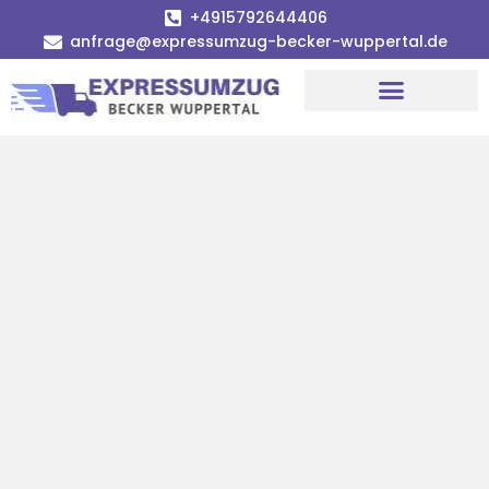
+4915792644406
anfrage@expressumzug-becker-wuppertal.de
Umzugsunternehmen Wuppertal
Umzugsservice Wuppertal