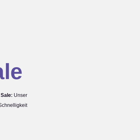
le
Sale:
Unser
chnelligkeit
: