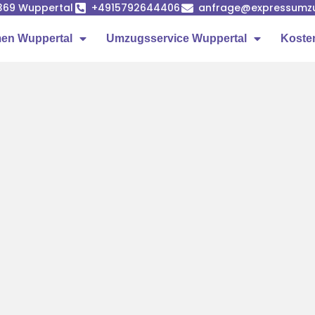
42369 Wuppertal
+4915792644406
anfrage@expressumzu
en Wuppertal
Umzugsservice Wuppertal
Koste