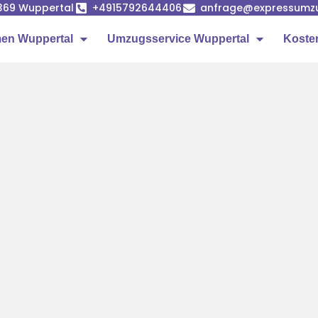
42369 Wuppertal
+4915792644406
anfrage@expressumzu
en Wuppertal
Umzugsservice Wuppertal
Koste