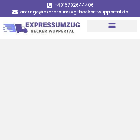
+4915792644406
anfrage@expressumzug-becker-wuppertal.de
Umzugsunternehmen Wuppertal
Umzugsservice Wuppertal