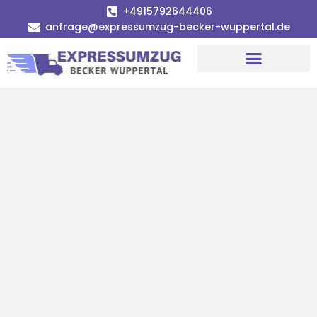
+4915792644406
anfrage@expressumzug-becker-wuppertal.de
Umzugsunternehmen Wuppertal
Umzugsservice Wuppertal